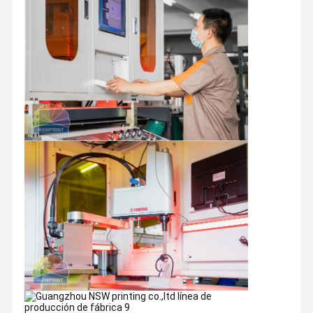
Guangzhou NSWprint fue establecido en 1999, que se
dedica a fabricar las cajas de regalo impresas de encargo
del papel, las cajas rígidas de papel, las cajas
Hogar
Productos
Sobre
Visita A La
Nosotros
Fábrica
magnéticas del cierre, las cajas de papel del cajón, los
tubos de papel, las cajas acanaladas e flauta, las bolsas de
papel impresas, y otros productos de empaquetado de