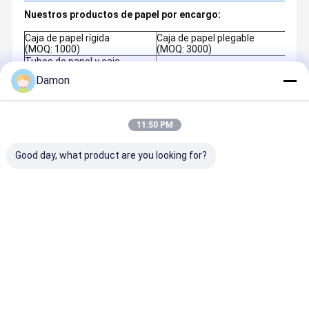
Nuestros productos de papel por encargo:
Caja de papel rígida
Caja de papel plegable
(MOQ: 1000)
(MOQ: 3000)
Tubos de papel y caja
Caja plástica transparente
redonda
(MOQ: 3000)
Damon
(MOQ: 1000)
Impresión del catálogo/de la
Accesorios de empaquetado: papel 
revista
etiquetas autoadhesivas
(MOQ: 1000)
11:50 PM
Good day, what product are you looking for?