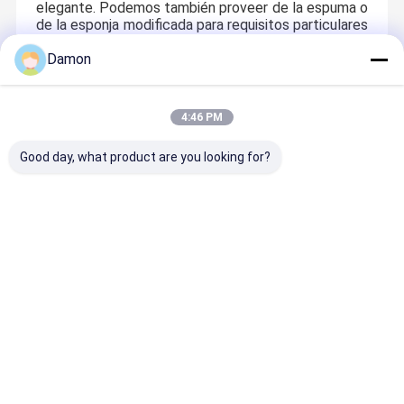
elegante. Podemos también proveer de la espuma o
de la esponja modificada para requisitos particulares
de EVA terciopelo con colores negros o blancos.
Damon
4:46 PM
Good day, what product are you looking for?
Guangzhou NSWprint fue establecido en 1999, que se
dedica a fabricar las cajas de regalo impresas de encargo
del papel, las cajas rígidas de papel, las cajas
Hogar
Productos
Sobre
Visita A La
Nosotros
Fábrica
magnéticas del cierre, las cajas de papel del cajón, los
tubos de papel, las cajas acanaladas e flauta, las bolsas de
papel impresas, y otros productos de empaquetado de