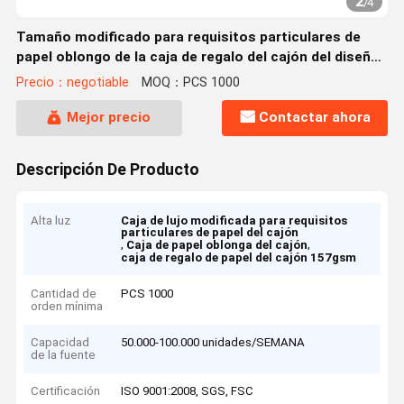
2
/
4
Tamaño modificado para requisitos particulares de
papel oblongo de la caja de regalo del cajón del diseño
de lujo
Precio：negotiable
MOQ：PCS 1000
Mejor precio
Contactar ahora
Descripción De Producto
Alta luz
Caja de lujo modificada para requisitos
particulares de papel del cajón
,
,
Caja de papel oblonga del cajón
caja de regalo de papel del cajón 157gsm
Cantidad de
PCS 1000
orden mínima
Capacidad
50.000-100.000 unidades/SEMANA
de la fuente
Certificación
ISO 9001:2008, SGS, FSC