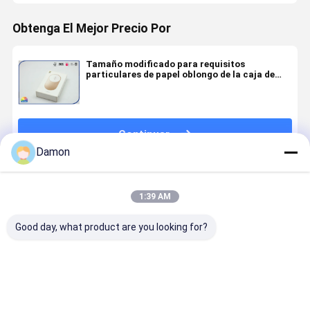
Obtenga El Mejor Precio Por
Tamaño modificado para requisitos
particulares de papel oblongo de la caja de
regalo del cajón del diseño de lujo
Continuar
Damon
Productos Recomendados
1:39 AM
Good day, what product are you looking for?
Patrón de
manija
Impresión de
La caja de
tejido Cajón
impresa
encargo
papel blan
Caja de papel
cartulina de
vacía grande
de papel de