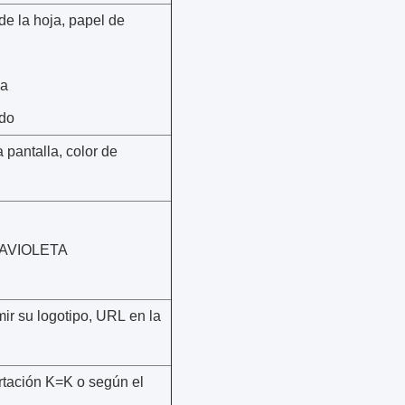
de la hoja, papel de
la
ado
 pantalla, color de
LTRAVIOLETA
r su logotipo, URL en la
rtación K=K o según el