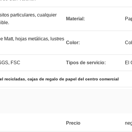
itos particulares, cualquier
Material:
Pap
ible.
e Matt, hojas metálicas, lustres
Color:
Co
 SGS, FSC
Tipos de servicio:
El 
,
el recicladas
cajas de regalo de papel del centro comercial
Precio
neg