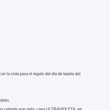
la cinta para el regalo del día de tarjeta del
ambién.
oja caliente que sella, capa ULTRAVIOLETA, etc.