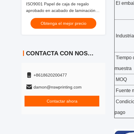
El embal
ISO9001 Papel de caja de regalo
aprobado en acabado de laminación
mate para los requisitos del cliente
Obtenga el mejor precio
Industria
CONTACTA CON NOSOTROS
Tiempo d
muestra
+8618620200477
MOQ
damon@nswprinting.com
Fuente 
Contactar ahora
Condici
pago