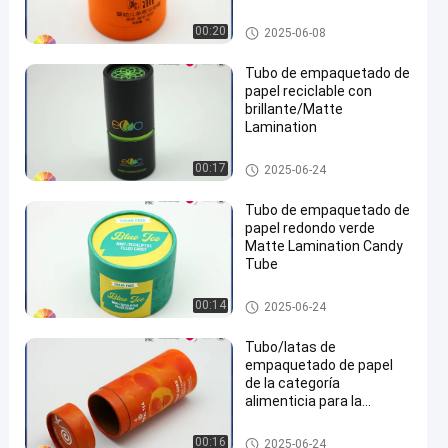
Tubo de empaquetado de pape
00:20
2025-06-08
l
Tubo de empaquetado de
papel reciclable con
brillante/Matte
Lamination
Tubo de empaquetado de pape
00:17
2025-06-24
l
Tubo de empaquetado de
papel redondo verde
Matte Lamination Candy
Tube
Tubo de empaquetado de pape
00:14
2025-06-24
l
Tubo/latas de
empaquetado de papel
de la categoría
alimenticia para la
impresión de encargo del
producto de la salud del
Tubo de empaquetado de pape
00:16
2025-06-24