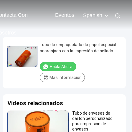
ontacta Con
Eventos
Spanish
osotros
Tubo de empaquetado de papel especial
anaranjado con la impresión de sellado
caliente de grabación en relieve de dios
Habla Ahora.
Más Información
Vídeos relacionados
Tubo de envases de
cartón personalizado
para impresión de
envases