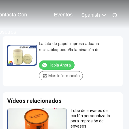
ontacta Con
Eventos
Spanish
osotros
La lata de papel impresa aduana
reciclable/puede/la laminación de
empaquetado del mate de los envases del
tubo
Habla Ahora.
Más Información
Vídeos relacionados
Tubo de envases de
cartón personalizado
para impresión de
envases