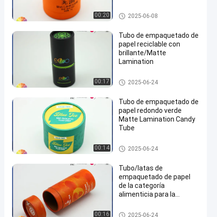
Tubo de empaquetado de pape
00:20
2025-06-08
l
Tubo de empaquetado de
papel reciclable con
brillante/Matte
Lamination
Tubo de empaquetado de pape
00:17
2025-06-24
l
Tubo de empaquetado de
papel redondo verde
Matte Lamination Candy
Tube
Tubo de empaquetado de pape
00:14
2025-06-24
l
Tubo/latas de
empaquetado de papel
de la categoría
alimenticia para la
impresión de encargo del
producto de la salud del
Tubo de empaquetado de pape
00:16
2025-06-24