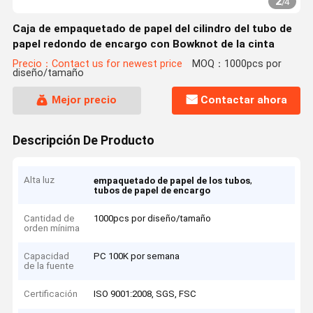
2
/
4
Caja de empaquetado de papel del cilindro del tubo de
papel redondo de encargo con Bowknot de la cinta
Precio：Contact us for newest price
MOQ：1000pcs por
diseño/tamaño
Mejor precio
Contactar ahora
Descripción De Producto
Alta luz
,
empaquetado de papel de los tubos
tubos de papel de encargo
Cantidad de
1000pcs por diseño/tamaño
orden mínima
Capacidad
PC 100K por semana
de la fuente
Certificación
ISO 9001:2008, SGS, FSC