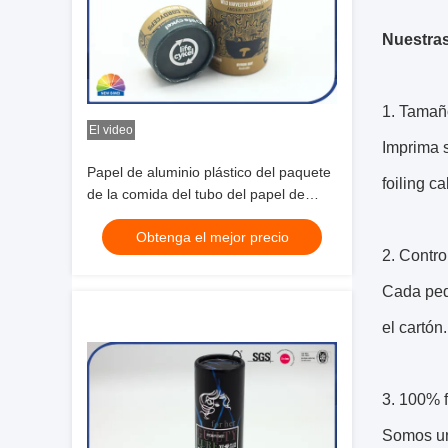
Nuestras
1. Tamaño
El video
Imprima s
Papel de aluminio plástico del paquete
foiling c
de la comida del tubo del papel de
Kraft del enchufe dentro
Obtenga el mejor precio
2. Contr
Cada ped
el cartón.
3. 100% f
Somos un