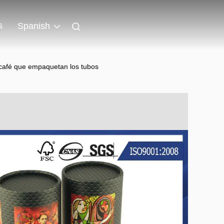
s
Spanish
e café que empaquetan los tubos