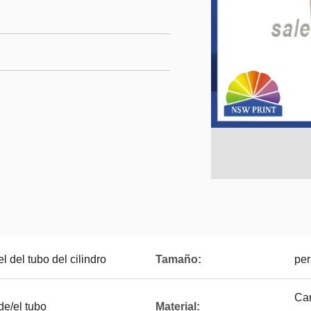
del tubo del cilindro
Tamaño:
per
Car
de/el tubo
Material: