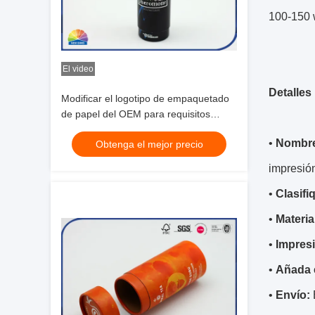
100-150 
El video
Detalles
Modificar el logotipo de empaquetado
de papel del OEM para requisitos
particulares de la caja del cilindro de la
•
Nombre
Obtenga el mejor precio
cartulina del negro del tubo de la
impresión a granel
impresió
•
Clasifi
•
Materia
•
Impres
•
Añada 
•
Envío: