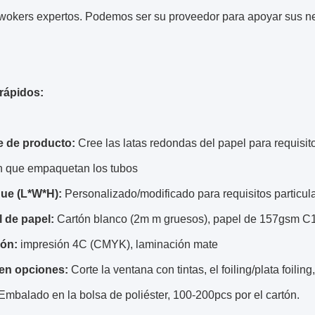
wokers expertos. Podemos ser su proveedor para apoyar sus 
 rápidos:
 de producto:
Cree las latas redondas del papel para requisitos
n que empaquetan los tubos
que (L*W*H):
Personalizado/modificado para requisitos particul
l de papel:
Cartón blanco (2m m gruesos), papel de 157gsm C1S 
ión:
impresión 4C (CMYK), laminación mate
en opciones:
Corte la ventana con tintas, el foiling/plata foilin
Embalado en la bolsa de poliéster, 100-200pcs por el cartón.