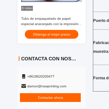
El video
Tubo de empaquetado de papel
Puerto 
especial anaranjado con la impresión
de sellado caliente de grabación en
Obtenga el mejor precio
relieve de dios
Fabricac
muestra
CONTACTA CON NOSOTROS
+8618620200477
Forma d
damon@nswprinting.com
Contactar ahora