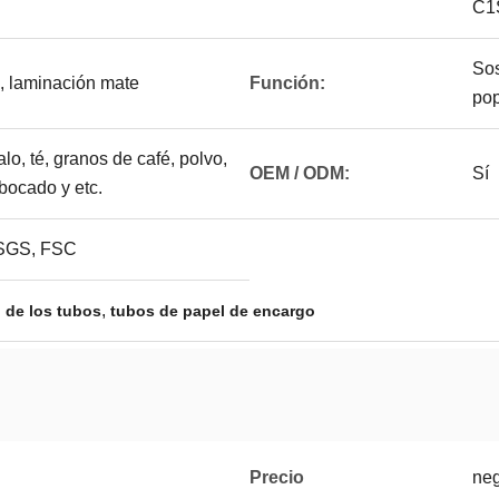
C1S
Sos
, laminación mate
Función:
po
o, té, granos de café, polvo,
OEM / ODM:
Sí
 bocado y etc.
 SGS, FSC
,
 de los tubos
tubos de papel de encargo
Precio
neg