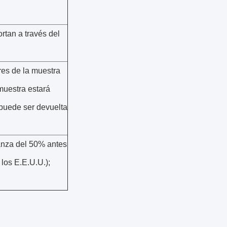
rtan a través del
res de la muestra
 muestra estará
 puede ser devuelta
lanza del 50% antes
los E.E.U.U.);