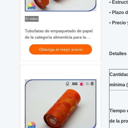
•
Estruct
•
Plazo d
El video
•
Precio 
Tubo/latas de empaquetado de papel
de la categoría alimenticia para la
impresión de encargo del producto de
Obtenga el mejor precio
la salud del animal doméstico
Detalles
Cantida
mínima 
Tiempo d
de la pr